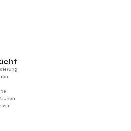
acht
isierung
eien
ene
ktionen
n zur