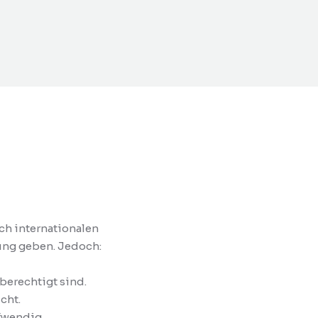
ch internationalen
ung geben. Jedoch:
sberechtigt sind.
cht.
ufwendig.