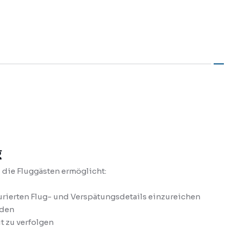
g
 die Fluggästen ermöglicht:
rierten Flug- und Verspätungsdetails einzureichen
aden
t zu verfolgen